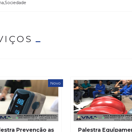
,na,Sociedade
VIÇOS
Novo
lestra Prevenção as
Palestra Equipame