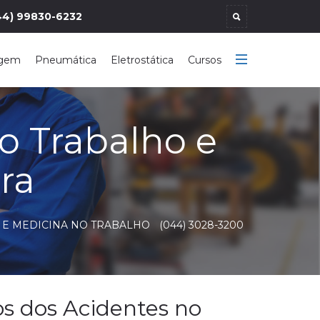
44) 99830-6232
agem
Pneumática
Eletrostática
Cursos
no Trabalho e
ra
 E MEDICINA NO TRABALHO
(044) 3028-3200
os dos Acidentes no