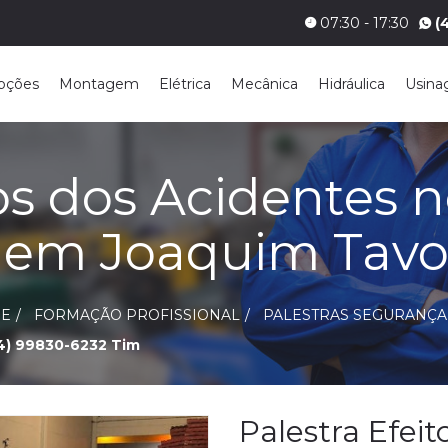
07:30 - 17:30
(
pções
Montagem
Elétrica
Mecânica
Hidráulica
Usin
tos dos Acidentes 
 em Joaquim Tavo
E
FORMAÇÃO PROFISSIONAL
PALESTRAS SEGURANÇA
4) 99830-6232 Tim
Palestra Efeit