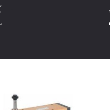
to
_
a
da
_