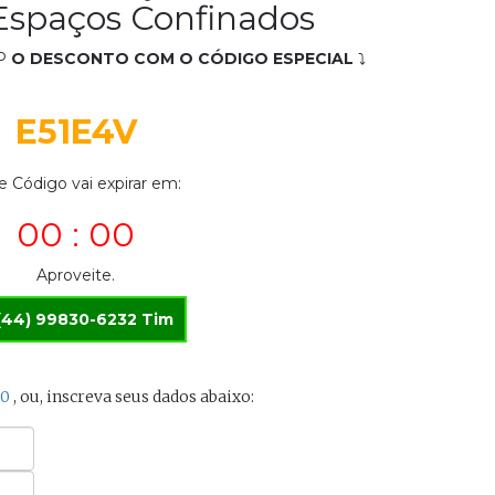
Espaços Confinados
P
O DESCONTO COM O CÓDIGO ESPECIAL
⤵
E51E4V
e Código vai expirar em:
00 : 00
Aproveite.
(44) 99830-6232 Tim
00
, ou, inscreva seus dados abaixo: