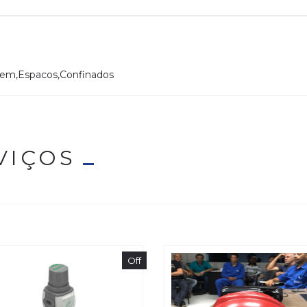
o,em,Espacos,Confinados
VIÇOS
Off