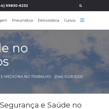
44) 99830-6232
agem
Pneumática
Eletrostática
Cursos
de no
os
 E MEDICINA NO TRABALHO
(044) 3028-3200
 Segurança e Saúde no