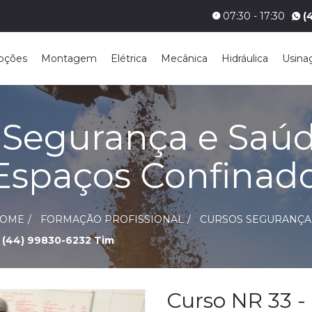
07:30 - 17:30
(
pções
Montagem
Elétrica
Mecânica
Hidráulica
Usin
- Segurança e Saú
Espaços Confinad
OME
FORMAÇÃO PROFISSIONAL
CURSOS SEGURANÇA
(44) 99830-6232 Tim
Curso NR 33 -