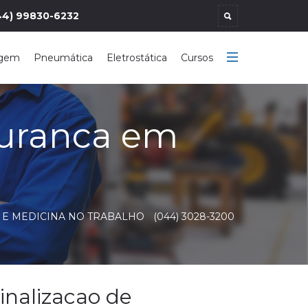
44) 99830-6232
agem
Pneumática
Eletrostática
Cursos
guranca em
 E MEDICINA NO TRABALHO
(044) 3028-3200
inalizacao de