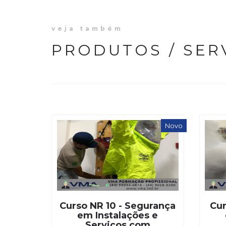
veja também
PRODUTOS / SER
Novo
Curso NR 10 - Segurança
Cur
em Instalações e
Serviços com