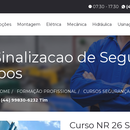
07:30 - 17:30
(
pções
Montagem
Elétrica
Mecânica
Hidráulica
Usin
Sinalizacao de Se
pos
OME
FORMAÇÃO PROFISSIONAL
CURSOS SEGURANÇA
(44) 99830-6232 Tim
Curso NR 26 S